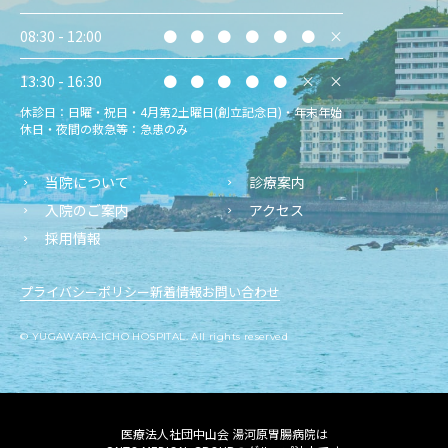
08:30 - 12:00
●
●
●
●
●
●
×
13:30 - 16:30
●
●
●
●
●
×
×
休診日：日曜・祝日・4月第2土曜日(創立記念日)・年末年始
休日・夜間の救急等：急患のみ
当院について
診療案内
入院のご案内
アクセス
採用情報
プライバシーポリシー
新着情報
お問い合わせ
© YUGAWARA-ICHO HOSPITAL. All rights reserved
医療法人社団中山会 湯河原胃腸病院は