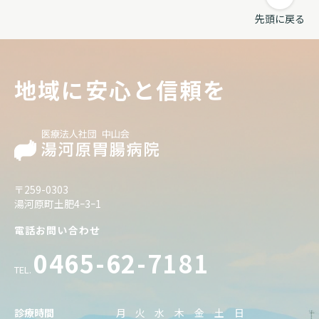
先頭に戻る
地域に安心と信頼を
〒259-0303
湯河原町土肥4ｰ3ｰ1
電話お問い合わせ
0465-62-7181
TEL.
診療時間
月
火
水
木
金
土
日